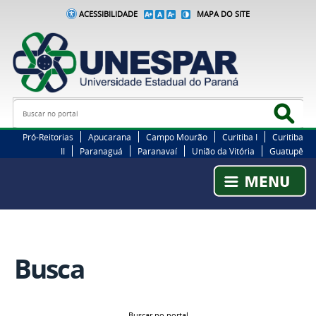
ACESSIBILIDADE
MAPA DO SITE
Busca
Bus
Pró-Reitorias
Apucarana
Campo Mourão
Curitiba I
Curitiba
II
Paranaguá
Paranavaí
União da Vitória
Guatupê
Busca
Buscar no portal