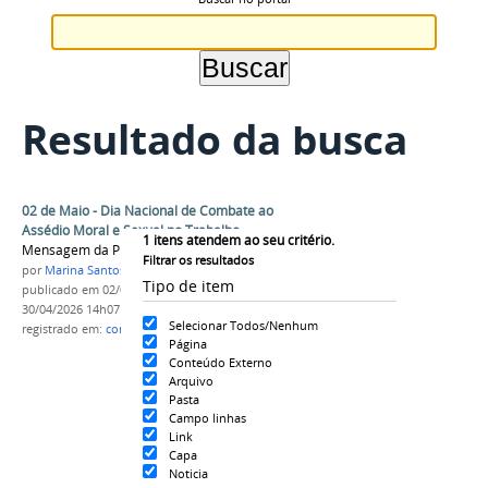
Resultado da busca
02 de Maio - Dia Nacional de Combate ao
Assédio Moral e Sexual no Trabalho
1
itens atendem ao seu critério.
Mensagem da Propedh
Filtrar os resultados
por
Marina Santos Daum
Tipo de item
publicado
em 02/05/2026
—
última modificação
em
30/04/2026 14h07
Selecionar Todos/Nenhum
registrado em:
conscientização
,
assedio
,
trabalho
Página
Conteúdo Externo
Arquivo
Pasta
Campo linhas
Link
Capa
Noticia