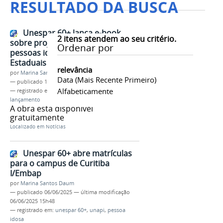
RESULTADO DA BUSCA
Unespar 60+ lança e-book
2
itens atendem ao seu critério.
sobre projetos voltados às
Ordenar por
pessoas idosas nas Universidades
Estaduais
relevância
por
Marina Santos Daum
Data (mais Recente Primeiro)
—
publicado
18/05/2026
Alfabeticamente
— registrado em:
pessoa idosa
,
e-book
,
lançamento
A obra está disponível
gratuitamente
Localizado em
Notícias
Unespar 60+ abre matrículas
para o campus de Curitiba
I/Embap
por
Marina Santos Daum
—
publicado
06/06/2025
—
última modificação
06/06/2025 15h48
— registrado em:
unespar 60+
,
unapi
,
pessoa
idosa