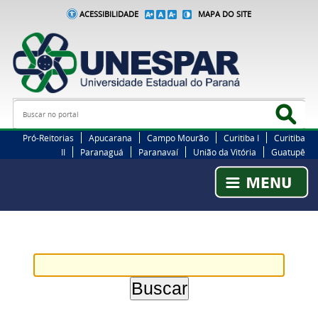
ACESSIBILIDADE
MAPA DO SITE
Busca
Bus
Pró-Reitorias
Apucarana
Campo Mourão
Curitiba I
Curitiba
II
Paranaguá
Paranavaí
União da Vitória
Guatupê