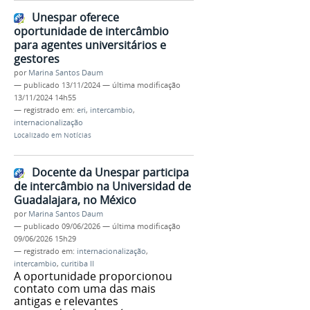
Unespar oferece
oportunidade de intercâmbio
para agentes universitários e
gestores
por
Marina Santos Daum
—
publicado
13/11/2024
—
última modificação
13/11/2024 14h55
— registrado em:
eri
,
intercambio
,
internacionalização
Localizado em
Notícias
Docente da Unespar participa
de intercâmbio na Universidad de
Guadalajara, no México
por
Marina Santos Daum
—
publicado
09/06/2026
—
última modificação
09/06/2026 15h29
— registrado em:
internacionalização
,
intercambio
,
curitiba II
A oportunidade proporcionou
contato com uma das mais
antigas e relevantes