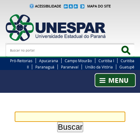
ACESSIBILIDADE
MAPA DO SITE
Busca
Bus
Pró-Reitorias
Apucarana
Campo Mourão
Curitiba I
Curitiba
II
Paranaguá
Paranavaí
União da Vitória
Guatupê