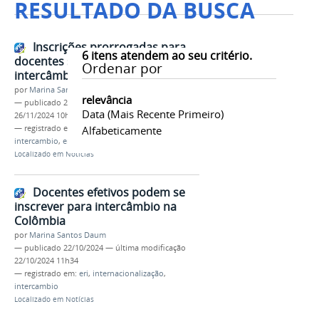
RESULTADO DA BUSCA
Inscrições prorrogadas para
6
itens atendem ao seu critério.
docentes se candidatarem em
Ordenar por
intercâmbio na Colômbia
por
Marina Santos Daum
relevância
—
publicado
26/11/2024
—
última modificação
Data (mais Recente Primeiro)
26/11/2024 10h42
— registrado em:
internacionalização
Alfabeticamente
,
intercambio
,
eri
Localizado em
Notícias
Docentes efetivos podem se
inscrever para intercâmbio na
Colômbia
por
Marina Santos Daum
—
publicado
22/10/2024
—
última modificação
22/10/2024 11h34
— registrado em:
eri
,
internacionalização
,
intercambio
Localizado em
Notícias