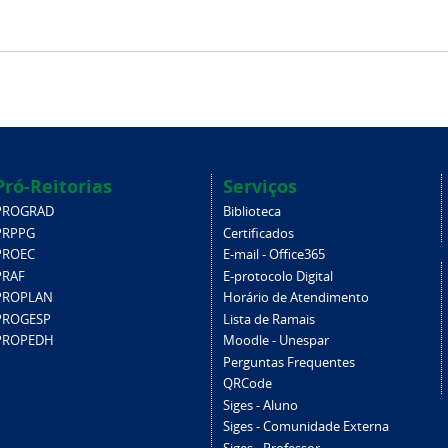
Pró-Reitorias
Serviços
PROGRAD
Biblioteca
PRPPG
Certificados
PROEC
E-mail - Office365
PRAF
E-protocolo Digital
PROPLAN
Horário de Atendimento
PROGESP
Lista de Ramais
PROPEDH
Moodle - Unespar
Perguntas Frequentes
QRCode
Siges - Aluno
Siges - Comunidade Externa