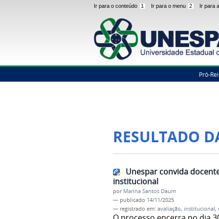
Ir para o conteúdo
1
Ir para o menu
2
Ir para
Pró-Rei
RESULTADO D
Unespar convida docentes
institucional
por
Marina Santos Daum
—
publicado
14/11/2025
— registrado em:
avaliação
,
institucional
,
O processo encerra no dia 