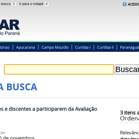
 a busca
3
Ir para o rodapé
4
ACESSI
torias
Apucarana
Campo Mourão
Curitiba I
Curitiba II
Paranaguá
A BUSCA
 e discentes a participarem da Avaliação
3
itens 
Orden
Relevânc
cpa
30 de novembro