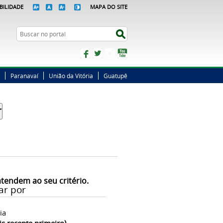
BILIDADE
MAPA DO SITE
Busca
Buscar no portal
Facebook
Twitter
Instagram
YouTube
Paranavaí
União da Vitória
Guatupê
atendem ao seu critério.
ar por
ia