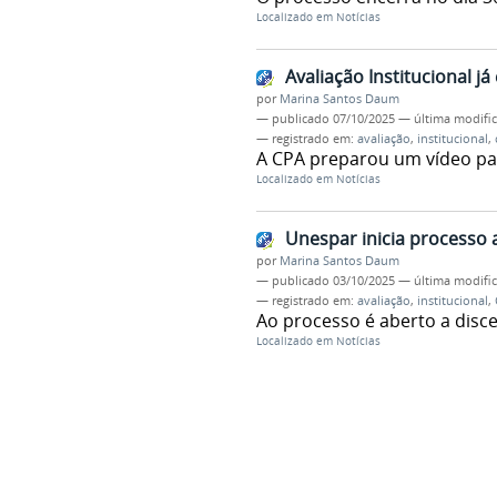
Localizado em
Notícias
Avaliação Institucional já
por
Marina Santos Daum
—
publicado
07/10/2025
—
última modifi
— registrado em:
avaliação
,
institucional
,
A CPA preparou um vídeo par
Localizado em
Notícias
Unespar inicia processo a
por
Marina Santos Daum
—
publicado
03/10/2025
—
última modifi
— registrado em:
avaliação
,
institucional
,
Ao processo é aberto a disce
Localizado em
Notícias