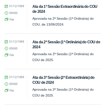
by
Published
31/12/1969
Ata da 1ª Sessão Extraordinária do COU
Lívia
de 2024
00h00
Ribeiro
de
Aprovada na 2ª Sessão (1ª Ordinária) do
File
Oliveira
COU, de 13/06/2024.
by
Published
31/12/1969
Ata da 2ª Sessão (1ª Ordinária) do COU de
Lívia
2024
00h00
Ribeiro
de
Aprovada na 2ª Sessão (1ª Ordinária) do
File
Oliveira
COU de 2025.
by
Published
31/12/1969
Ata da 3ª Sessão (2ª Extraordinária) do
Lívia
COU de 2024
00h00
Ribeiro
de
Aprovada na 2ª Sessão (1ª Ordinária) do
File
Oliveira
COU de 2025.