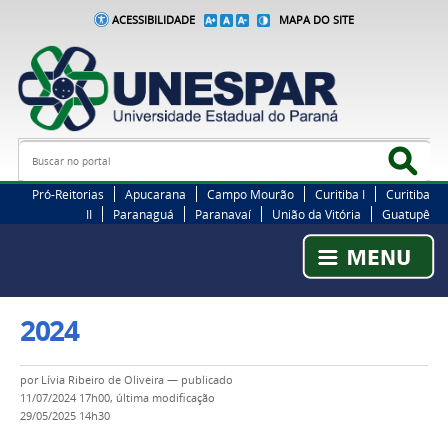
ACESSIBILIDADE
MAPA DO SITE
Busca
Bus
Pró-Reitorias
Apucarana
Campo Mourão
Curitiba I
Curitiba
II
Paranaguá
Paranavaí
União da Vitória
Guatupê
2024
por
Lívia Ribeiro de Oliveira
—
publicado
11/07/2024 17h00,
última modificação
29/05/2025 14h30