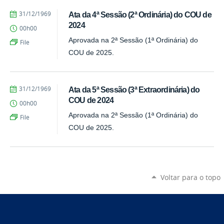
by
Published
31/12/1969
Ata da 4ª Sessão (2ª Ordinária) do COU de
Lívia
2024
00h00
Ribeiro
de
Aprovada na 2ª Sessão (1ª Ordinária) do
File
Oliveira
COU de 2025.
by
Published
31/12/1969
Ata da 5ª Sessão (3ª Extraordinária) do
Lívia
COU de 2024
00h00
Ribeiro
de
Aprovada na 2ª Sessão (1ª Ordinária) do
File
Oliveira
COU de 2025.
Voltar para o topo