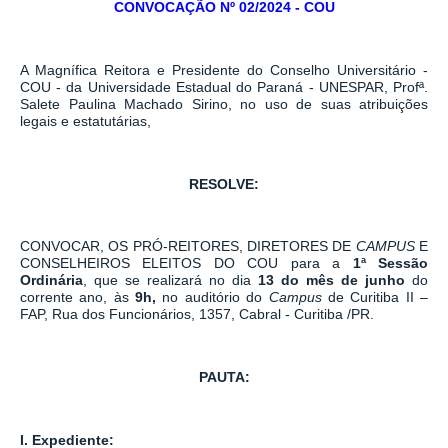
CONVOCAÇÃO Nº 02/2024 - COU
A Magnífica Reitora e Presidente do Conselho Universitário -
COU - da Universidade Estadual do Paraná - UNESPAR, Profª.
Salete Paulina Machado Sirino, no uso de suas atribuições
legais e estatutárias,
RESOLVE:
CONVOCAR, OS PRÓ-REITORES, DIRETORES DE
CAMPUS
E
CONSELHEIROS ELEITOS DO COU para a
1ª Sessão
Ordinária
, que se realizará no dia
13
do
mês de junho
do
corrente ano, às
9h,
no auditório do
Campus
de Curitiba II –
FAP, Rua dos Funcionários, 1357, Cabral - Curitiba /PR.
PAUTA:
I. Expediente: