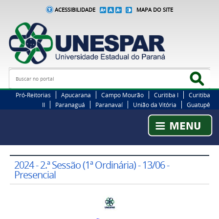
ACESSIBILIDADE
MAPA DO SITE
Busca
Bus
Pró-Reitorias
Apucarana
Campo Mourão
Curitiba I
Curitiba
II
Paranaguá
Paranavaí
União da Vitória
Guatupê
2024 - 2.ª Sessão (1ª Ordinária) - 13/06 -
Presencial