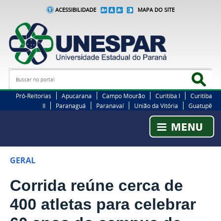
ACESSIBILIDADE
MAPA DO SITE
Busca
Bus
Pró-Reitorias
Apucarana
Campo Mourão
Curitiba I
Curitiba
II
Paranaguá
Paranavaí
União da Vitória
Guatupê
GERAL
Corrida reúne cerca de
400 atletas para celebrar