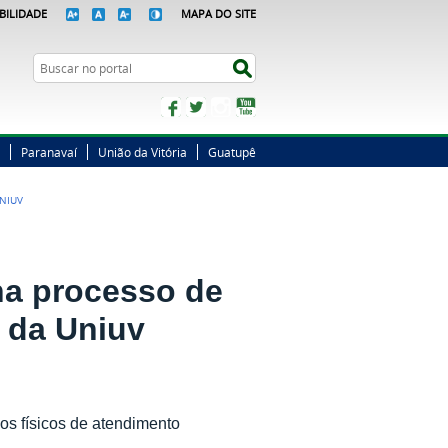
BILIDADE
MAPA DO SITE
Busca
Buscar no portal
Facebook
Twitter
Instagram
YouTube
Paranavaí
União da Vitória
Guatupê
UNIUV
ha processo de
s da Uniuv
s físicos de atendimento