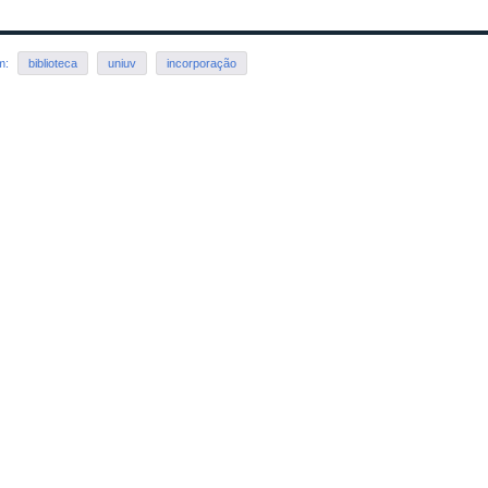
em:
biblioteca
uniuv
incorporação