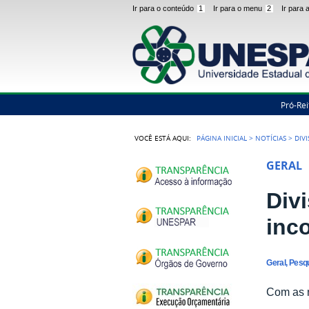
Ir para o conteúdo
1
Ir para o menu
2
Ir para
Pró-Rei
VOCÊ ESTÁ AQUI:
PÁGINA INICIAL
>
NOTÍCIAS
>
DIV
GERAL
Div
inc
Geral, Pesq
Com as n