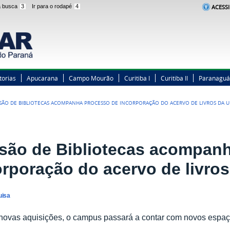
 a busca
3
Ir para o rodapé
4
ACESSI
torias
Apucarana
Campo Mourão
Curitiba I
Curitiba II
Paranaguá
ISÃO DE BIBLIOTECAS ACOMPANHA PROCESSO DE INCORPORAÇÃO DO ACERVO DE LIVROS DA 
isão de Bibliotecas acompan
orporação do acervo de livro
uisa
ovas aquisições, o campus passará a contar com novos espaço