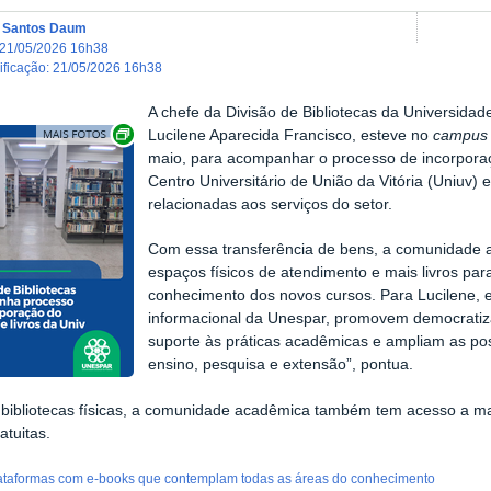
a Santos Daum
21/05/2026 16h38
dificação
:
21/05/2026 16h38
A chefe da Divisão de Bibliotecas da Universida
Exibir carrossel de imagens
Lucilene Aparecida Francisco, esteve no
campus
maio, para acompanhar o processo de incorporaçã
Centro Universitário de União da Vitória (Uniuv) e
relacionadas aos serviços do setor.
Com essa transferência de bens, a comunidade 
espaços físicos de atendimento e mais livros pa
conhecimento dos novos cursos. Para Lucilene, e
informacional da Unespar, promovem democrati
suporte às práticas acadêmicas e ampliam as pos
ensino, pesquisa e extensão”, pontua.
bibliotecas físicas, a comunidade acadêmica também tem acesso a mai
ratuitas.
lataformas com e-books que contemplam todas as áreas do conhecimento