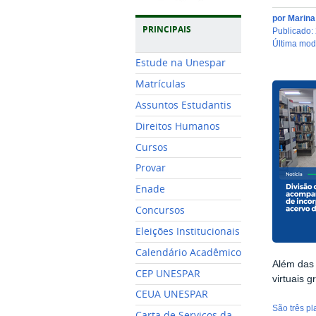
por
Marin
PRINCIPAIS
publicado
:
última mo
Estude na Unespar
Matrículas
Assuntos Estudantis
Direitos Humanos
Cursos
Provar
Enade
Concursos
Eleições Institucionais
Calendário Acadêmico
Além das 
CEP UNESPAR
virtuais g
CEUA UNESPAR
São três p
Carta de Serviços da