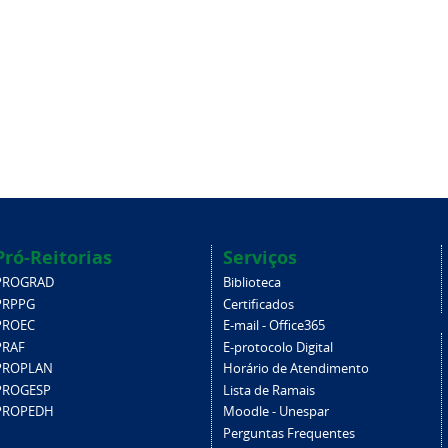
Pró-Reitorias
Serviços
PROGRAD
Biblioteca
PRPPG
Certificados
PROEC
E-mail - Office365
PRAF
E-protocolo Digital
PROPLAN
Horário de Atendimento
PROGESP
Lista de Ramais
PROPEDH
Moodle - Unespar
Perguntas Frequentes