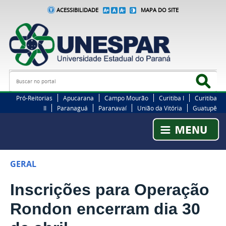
ACESSIBILIDADE
MAPA DO SITE
Busca
Bus
Pró-Reitorias
Apucarana
Campo Mourão
Curitiba I
Curitiba
II
Paranaguá
Paranavaí
União da Vitória
Guatupê
GERAL
Inscrições para Operação
Rondon encerram dia 30