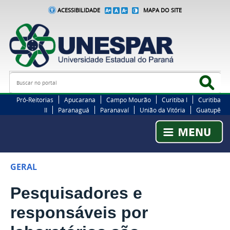
ACESSIBILIDADE
MAPA DO SITE
Busca
Bus
Pró-Reitorias
Apucarana
Campo Mourão
Curitiba I
Curitiba
II
Paranaguá
Paranavaí
União da Vitória
Guatupê
GERAL
Pesquisadores e
responsáveis por