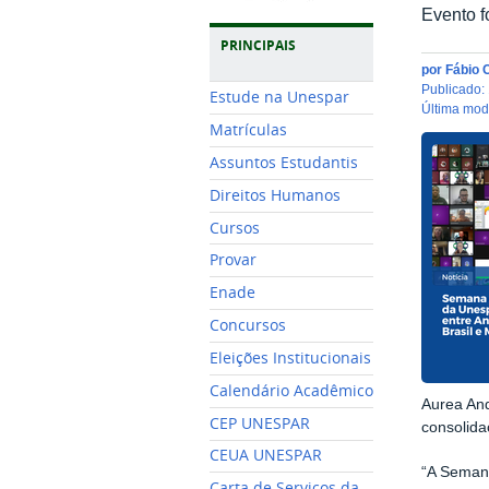
Evento f
PRINCIPAIS
por
Fábio 
publicado
:
Estude na Unespar
última mo
Matrículas
Assuntos Estudantis
Direitos Humanos
Cursos
Provar
Enade
Concursos
Eleições Institucionais
Calendário Acadêmico
Aurea And
CEP UNESPAR
consolida
CEUA UNESPAR
“A Semana
Carta de Serviços da