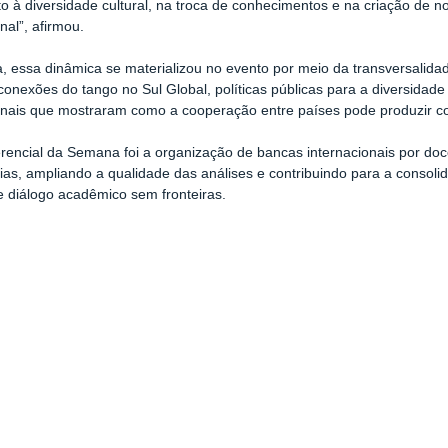
to à diversidade cultural, na troca de conhecimentos e na criação de n
onal”, afirmou.
a, essa dinâmica se materializou no evento por meio da transversalid
conexões do tango no Sul Global, políticas públicas para a diversidade 
onais que mostraram como a cooperação entre países pode produzir c
erencial da Semana foi a organização de bancas internacionais por do
ias, ampliando a qualidade das análises e contribuindo para a consol
 diálogo acadêmico sem fronteiras.