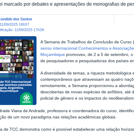
oi marcado por debates e apresentações de monografias de pe
Candido dos Santos
11/09/2025 16h57
dificação
:
11/09/2025 17h39
A Semana de Trabalhos de Conclusão de Curso
sensu
internacional Conhecimentos e Associações 
Moçambique
promoveu, de 2 a 5 de setembro, o
de pesquisadores e pesquisadoras dos países en
A diversidade de temas, a riqueza metodológica e 
contemporâneos que atravessam as quatro naçõ
remotamente, a Semana proporcionou a abordag
descobertas de novas espécies de anfíbios, até d
policial de gênero e os impactos do neoliberalis
rade Viana de Andrade, professora e coordenadora do curso, identificou
ção de um novo paradigma nas relações acadêmicas globais.
 de TCC demonstra como é possível estabelecer uma relação horizonta