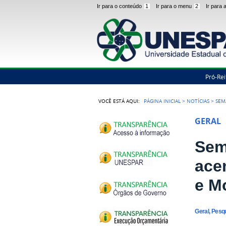
Ir para o conteúdo
1
Ir para o menu
2
Ir para
Pró-Rei
VOCÊ ESTÁ AQUI:
PÁGINA INICIAL
>
NOTÍCIAS
>
SEM
GERAL
Sem
ace
e M
Geral, Pesq