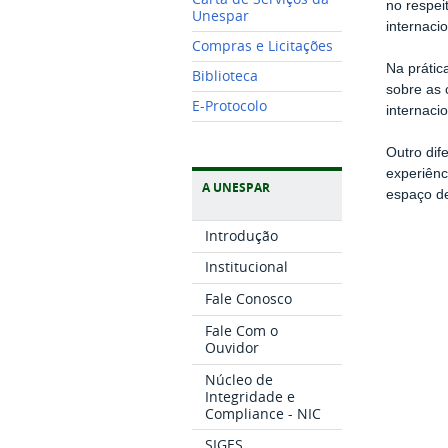
no respei
Unespar
internaci
Compras e Licitações
Na prátic
Biblioteca
sobre as 
E-Protocolo
internaci
Outro dif
experiênc
A UNESPAR
espaço de
Introdução
Institucional
Fale Conosco
Fale Com o
Ouvidor
Núcleo de
Integridade e
Compliance - NIC
SIGES