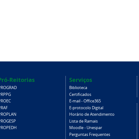
Pró-Reitorias
Serviços
PROGRAD
Biblioteca
PRPPG
Certificados
PROEC
E-mail - Office365
PRAF
E-protocolo Digital
PROPLAN
Horário de Atendimento
PROGESP
Lista de Ramais
PROPEDH
Moodle - Unespar
Perguntas Frequentes