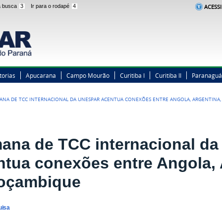
 a busca
3
Ir para o rodapé
4
ACESSI
torias
Apucarana
Campo Mourão
Curitiba I
Curitiba II
Paranaguá
ANA DE TCC INTERNACIONAL DA UNESPAR ACENTUA CONEXÕES ENTRE ANGOLA, ARGENTINA,
ana de TCC internacional da
ntua conexões entre Angola, A
oçambique
uisa