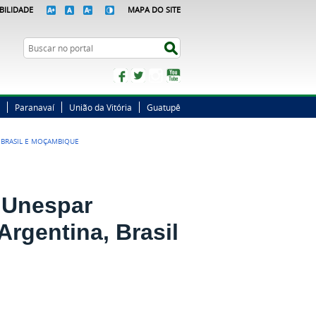
BILIDADE
MAPA DO SITE
Busca
Buscar no portal
Facebook
Twitter
Instagram
YouTube
Paranavaí
União da Vitória
Guatupê
 BRASIL E MOÇAMBIQUE
 Unespar
rgentina, Brasil