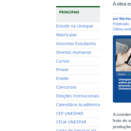
A obra e
PRINCIPAIS
por
Marin
publicado
:
Estude na Unespar
última mo
Matrículas
Assuntos Estudantis
Direitos Humanos
Cursos
Provar
Enade
Concursos
Eleições Institucionais
Calendário Acadêmico
CEP UNESPAR
A coorden
fruto do 
CEUA UNESPAR
produçõe
Carta de Serviços da