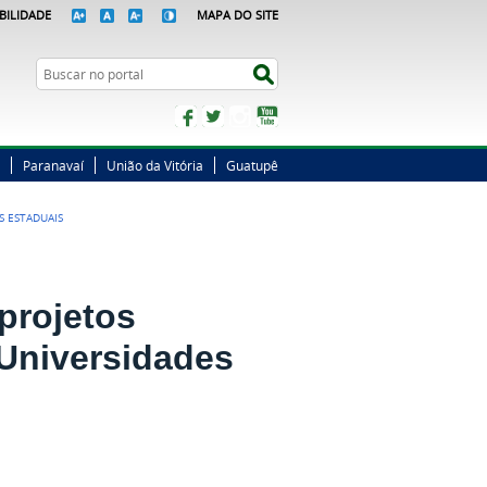
BILIDADE
MAPA DO SITE
Busca
Buscar no portal
Facebook
Twitter
Instagram
YouTube
Paranavaí
União da Vitória
Guatupê
S ESTADUAIS
projetos
 Universidades