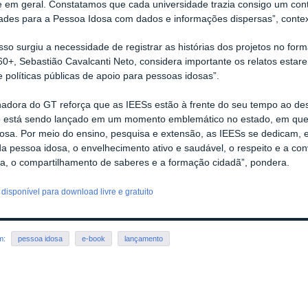
 em geral. Constatamos que cada universidade trazia consigo um conte
ades para a Pessoa Idosa com dados e informações dispersas”, contex
disso surgiu a necessidade de registrar as histórias dos projetos no f
0+, Sebastião Cavalcanti Neto, considera importante os relatos estarem
e políticas públicas de apoio para pessoas idosas”.
adora do GT reforça que as IEESs estão à frente do seu tempo ao des
ro está sendo lançado em um momento emblemático no estado, em que 
osa. Por meio do ensino, pesquisa e extensão, as IEESs se dedicam, 
da pessoa idosa, o envelhecimento ativo e saudável, o respeito e a con
a, o compartilhamento de saberes e a formação cidadã”, pondera.
á disponível para download livre e gratuito
em:
pessoa idosa
e-book
lançamento