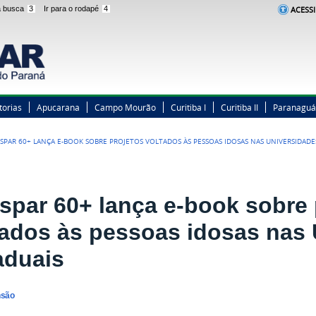
 a busca
3
Ir para o rodapé
4
ACESSI
torias
Apucarana
Campo Mourão
Curitiba I
Curitiba II
Paranaguá
SPAR 60+ LANÇA E-BOOK SOBRE PROJETOS VOLTADOS ÀS PESSOAS IDOSAS NAS UNIVERSIDADE
spar 60+ lança e-book sobre 
tados às pessoas idosas nas
aduais
nsão