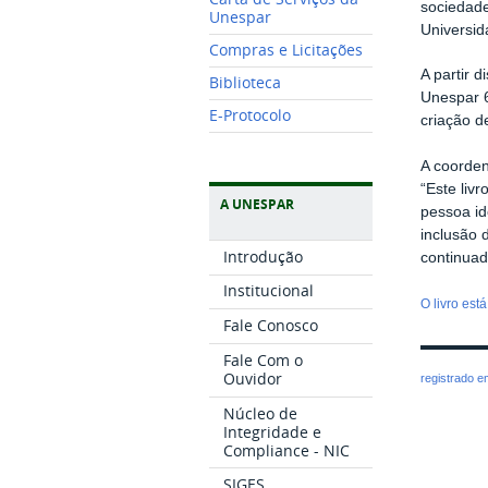
sociedade
Unespar
Universid
Compras e Licitações
A partir 
Biblioteca
Unespar 6
E-Protocolo
criação d
A coorden
“Este liv
A UNESPAR
pessoa id
inclusão 
Introdução
continuad
Institucional
O livro est
Fale Conosco
Fale Com o
Ouvidor
registrado 
Núcleo de
Integridade e
Compliance - NIC
SIGES