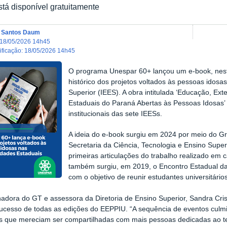
stá disponível gratuitamente
a Santos Daum
18/05/2026 14h45
dificação
:
18/05/2026 14h45
O programa Unespar 60+ lançou um e-book, nes
histórico dos projetos voltados às pessoas idosas
Superior (IEES). A obra intitulada ‘Educação, Ex
Estaduais do Paraná Abertas às Pessoas Idosas’ 
institucionais das sete IEESs.
A ideia do e-book surgiu em 2024 por meio do G
Secretaria da Ciência, Tecnologia e Ensino Super
primeiras articulações do trabalho realizado em
também surgiu, em 2019, o Encontro Estadual da
com o objetivo de reunir estudantes universitário
adora do GT e assessora da Diretoria de Ensino Superior, Sandra Crist
sucesso de todas as edições do EEPPIU. “A sequência de eventos culm
s que mereciam ser compartilhadas com mais pessoas dedicadas ao 