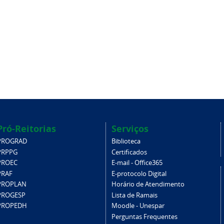
Pró-Reitorias
Serviços
PROGRAD
Biblioteca
PRPPG
Certificados
PROEC
E-mail - Office365
PRAF
E-protocolo Digital
PROPLAN
Horário de Atendimento
PROGESP
Lista de Ramais
PROPEDH
Moodle - Unespar
Perguntas Frequentes