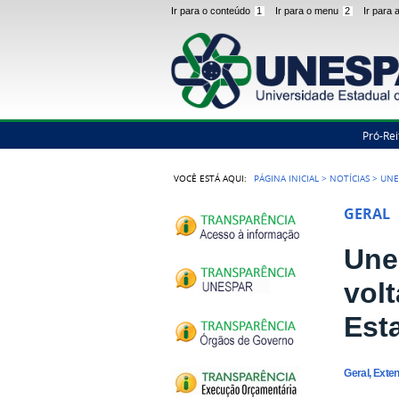
Ir para o conteúdo
1
Ir para o menu
2
Ir para
Pró-Rei
VOCÊ ESTÁ AQUI:
PÁGINA INICIAL
>
NOTÍCIAS
>
UNE
GERAL
Une
vol
Est
Geral, Exte