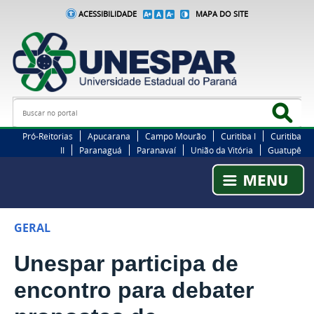
ACESSIBILIDADE
MAPA DO SITE
Busca
Bus
Pró-Reitorias
Apucarana
Campo Mourão
Curitiba I
Curitiba
II
Paranaguá
Paranavaí
União da Vitória
Guatupê
GERAL
Unespar participa de
encontro para debater