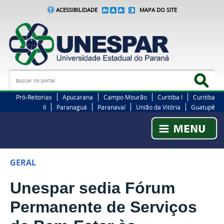
ACESSIBILIDADE
MAPA DO SITE
Busca
Bus
Pró-Reitorias
Apucarana
Campo Mourão
Curitiba I
Curitiba
II
Paranaguá
Paranavaí
União da Vitória
Guatupê
GERAL
Unespar sedia Fórum
Permanente de Serviços