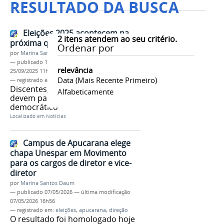
RESULTADO DA BUSCA
Eleições 2025 acontecem na
2
itens atendem ao seu critério.
próxima quinta-feira
Ordenar por
por
Marina Santos Daum
—
publicado
19/09/2025
—
última modificação
relevância
25/09/2025 11h06
Data (mais Recente Primeiro)
— registrado em:
eleições
,
conselho
,
direções
Discentes, docentes e agentes
Alfabeticamente
devem participar do processo
democrático
Localizado em
Notícias
Campus de Apucarana elege
chapa Unespar em Movimento
para os cargos de diretor e vice-
diretor
por
Marina Santos Daum
—
publicado
07/05/2026
—
última modificação
07/05/2026 16h56
— registrado em:
eleições
,
apucarana
,
direção
O resultado foi homologado hoje