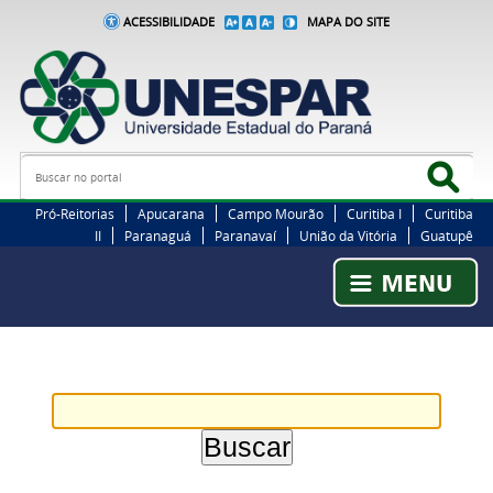
ACESSIBILIDADE
MAPA DO SITE
Busca
Bus
Pró-Reitorias
Apucarana
Campo Mourão
Curitiba I
Curitiba
II
Paranaguá
Paranavaí
União da Vitória
Guatupê