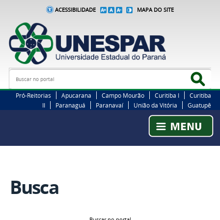
ACESSIBILIDADE
MAPA DO SITE
Busca
Bus
Pró-Reitorias
Apucarana
Campo Mourão
Curitiba I
Curitiba
II
Paranaguá
Paranavaí
União da Vitória
Guatupê
Busca
Buscar no portal