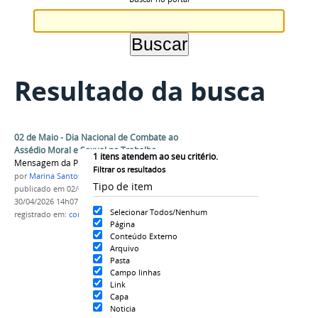
Resultado da busca
02 de Maio - Dia Nacional de Combate ao
Assédio Moral e Sexual no Trabalho
1
itens atendem ao seu critério.
Mensagem da Propedh
Filtrar os resultados
por
Marina Santos Daum
Tipo de item
publicado
em 02/05/2026
—
última modificação
em
30/04/2026 14h07
Selecionar Todos/Nenhum
registrado em:
conscientização
,
assedio
,
trabalho
Página
Conteúdo Externo
Arquivo
Pasta
Campo linhas
Link
Capa
Noticia