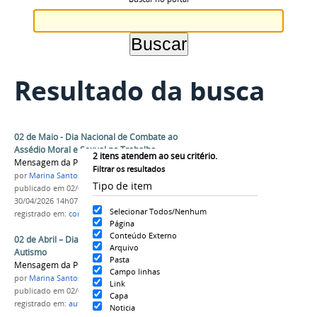
Resultado da busca
02 de Maio - Dia Nacional de Combate ao
Assédio Moral e Sexual no Trabalho
2
itens atendem ao seu critério.
Mensagem da Propedh
Filtrar os resultados
por
Marina Santos Daum
Tipo de item
publicado
em 02/05/2026
—
última modificação
em
30/04/2026 14h07
Selecionar Todos/Nenhum
registrado em:
conscientização
,
assedio
,
trabalho
Página
Conteúdo Externo
02 de Abril – Dia Mundial da Conscientização do
Arquivo
Autismo
Pasta
Mensagem da Propedh
Campo linhas
por
Marina Santos Daum
Link
publicado
em 02/04/2026
Capa
registrado em:
autismo
,
tea
,
conscientização
Noticia