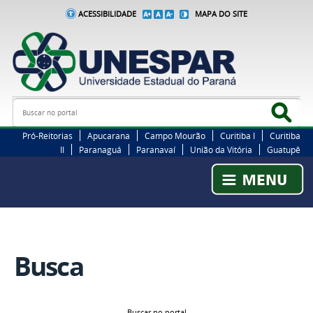
ACESSIBILIDADE
MAPA DO SITE
Busca
Bus
Pró-Reitorias
Apucarana
Campo Mourão
Curitiba I
Curitiba
II
Paranaguá
Paranavaí
União da Vitória
Guatupê
Busca
Buscar no portal