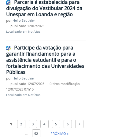
Parceria é estabelecida para
divulgação do Vestibular 2024 da
Unespar em Loanda e região
por
Helio Sauthier
—
publicado
12/07/2023
Localizado em
Notícias
Participe da votação para
garantir financiamento para a
assistência estudantil e para o
fortalecimento das Universidades
Públicas
por
Helio Sauthier
—
publicado
12/07/2023
—
última modificação
12/07/2023 07h15
Localizado em
Notícias
1
2
3
4
5
6
7
...
92
PRÓXIMO »