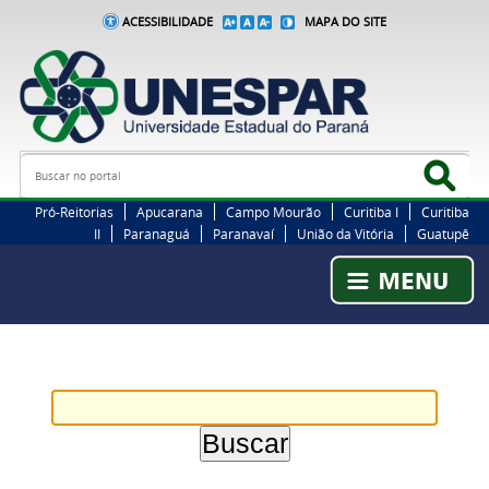
ACESSIBILIDADE
MAPA DO SITE
Busca
Bus
Pró-Reitorias
Apucarana
Campo Mourão
Curitiba I
Curitiba
II
Paranaguá
Paranavaí
União da Vitória
Guatupê