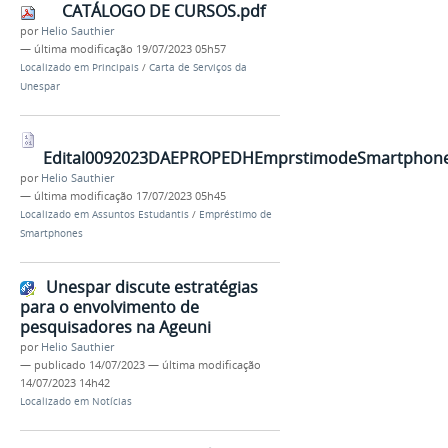
CATÁLOGO DE CURSOS.pdf
por
Helio Sauthier
—
última modificação
19/07/2023 05h57
Localizado em
Principais
/
Carta de Serviços da
Unespar
Edital0092023DAEPROPEDHEmprstimodeSmartphones
por
Helio Sauthier
—
última modificação
17/07/2023 05h45
Localizado em
Assuntos Estudantis
/
Empréstimo de
Smartphones
Unespar discute estratégias
para o envolvimento de
pesquisadores na Ageuni
por
Helio Sauthier
—
publicado
14/07/2023
—
última modificação
14/07/2023 14h42
Localizado em
Notícias