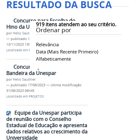
RESULTADO DA BUSCA
Concurso para Escolha do
919
itens atendem ao seu critério.
Hino da Unespar
Ordenar por
por
Helio Sauthier
—
publicado
17/08/2023
—
última modificação
Relevância
13/11/2023 13h28
Localizado em
PROJETOS
Data (mais Recente Primeiro)
Alfabeticamente
Concurso para Escolha da
Bandeira da Unespar
por
Helio Sauthier
—
publicado
17/08/2023
—
última modificação
31/08/2023 06h45
Localizado em
PROJETOS
Equipe da Unespar participa
de reunião com o Conselho
Estadual de Educação e apresenta
dados relativos ao crescimento da
Universidade