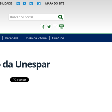
BILIDADE
MAPA DO SITE
Busca
Buscar no portal
Facebook
Twitter
Instagram
YouTube
Paranavaí
União da Vitória
Guatupê
o da Unespar