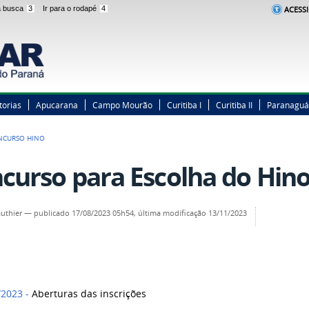
 a busca
3
Ir para o rodapé
4
ACESSI
torias
Apucarana
Campo Mourão
Curitiba I
Curitiba II
Paranaguá
NCURSO HINO
curso para Escolha do Hin
authier
—
publicado
17/08/2023 05h54,
última modificação
13/11/2023
/2023 -
Aberturas das inscrições