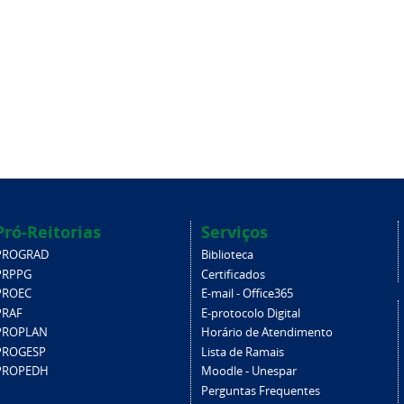
Pró-Reitorias
Serviços
PROGRAD
Biblioteca
PRPPG
Certificados
PROEC
E-mail - Office365
PRAF
E-protocolo Digital
PROPLAN
Horário de Atendimento
PROGESP
Lista de Ramais
PROPEDH
Moodle - Unespar
Perguntas Frequentes