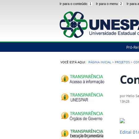
Ir para o conteúdo
1
Ir para o menu
2
Ir para
Pró-Rei
VOCÊ ESTÁ AQUI:
PÁGINA INICIAL
>
PROJETOS
>
CO
Con
por
Helio S
13h28
Edital 01