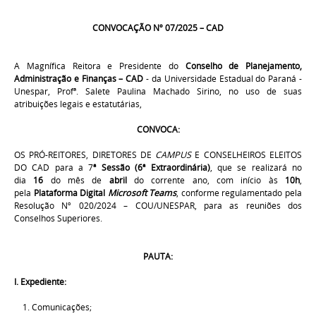
CONVOCAÇÃO Nº 07/2025 – CAD
A Magnífica Reitora e Presidente do
Conselho de Planejamento,
Administração e Finanças – CAD
- da Universidade Estadual do Paraná -
Unespar, Profª. Salete Paulina Machado Sirino, no uso de suas
atribuições legais e estatutárias,
CONVOCA:
OS PRÓ-REITORES, DIRETORES DE
CAMPUS
E CONSELHEIROS ELEITOS
DO CAD para a 7
ª Sessão (6ª Extraordinária)
, que se realizará no
dia
16
do mês de
abril
do corrente ano, com início às
10h
,
pela
Plataforma Digital
Microsoft Teams
, conforme regulamentado pela
Resolução Nº 020/2024 – COU/UNESPAR, para as reuniões dos
Conselhos Superiores.
PAUTA:
I. Expediente:
Comunicações;