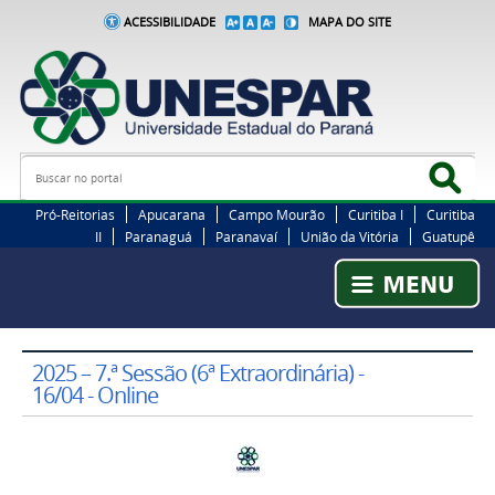
ACESSIBILIDADE
MAPA DO SITE
Busca
Bus
Pró-Reitorias
Apucarana
Campo Mourão
Curitiba I
Curitiba
II
Paranaguá
Paranavaí
União da Vitória
Guatupê
2025 – 7.ª Sessão (6ª Extraordinária) -
16/04 - Online