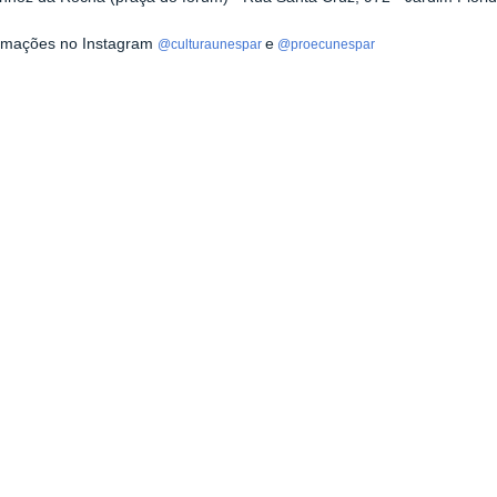
ormações no Instagram
e
@culturaunespar
@proecunespar