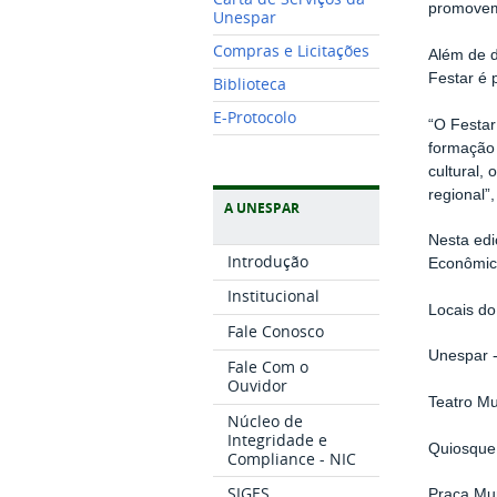
promovem 
Unespar
Compras e Licitações
Além de d
Festar é 
Biblioteca
E-Protocolo
“
O Festar
formação 
cultural,
regional”
A UNESPAR
Nesta edi
Introdução
Econômic
Institucional
Locais do
Fale Conosco
Unespar 
Fale Com o
Ouvidor
Teatro Mu
Núcleo de
Integridade e
Quiosque 
Compliance - NIC
SIGES
Praça Mun