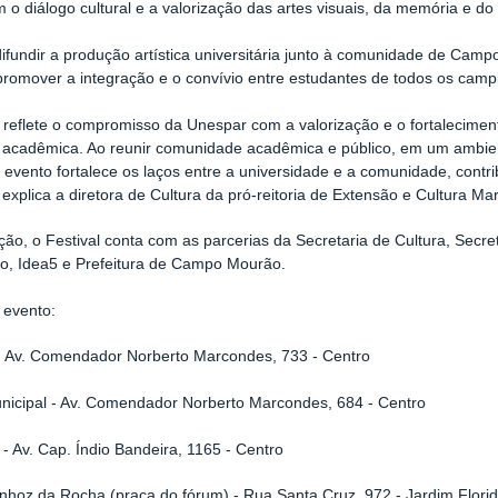
o diálogo cultural e a valorização das artes visuais, da memória e do
ifundir a produção artística universitária junto à comunidade de Camp
promover a integração e o convívio entre estudantes de todos os campi 
 reflete o compromisso da Unespar com a valorização e o fortaleciment
acadêmica. Ao reunir comunidade acadêmica e público, em um ambient
 o evento fortalece os laços entre a universidade e a comunidade, contri
, explica a diretora de Cultura da pró-reitoria de Extensão e Cultura Ma
ção, o Festival conta com as parcerias da Secretaria de Cultura, Secr
o, Idea5 e Prefeitura de Campo Mourão.
 evento:
- Av. Comendador Norberto Marcondes, 733 - Centro
nicipal - Av. Comendador Norberto Marcondes, 684 - Centro
- Av. Cap. Índio Bandeira, 1165 - Centro
hoz da Rocha (praça do fórum) - Rua Santa Cruz, 972 - Jardim Flori