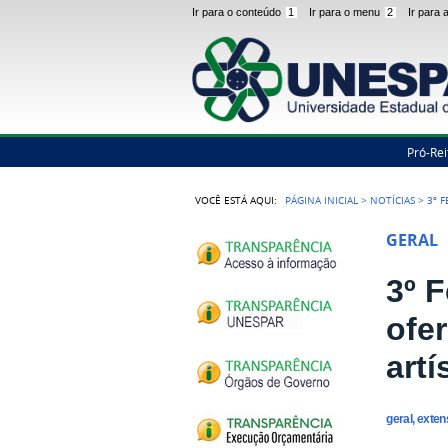
Ir para o conteúdo
1
Ir para o menu
2
Ir para
Pró-Rei
VOCÊ ESTÁ AQUI:
PÁGINA INICIAL
>
NOTÍCIAS
>
3º 
GERAL
3º 
ofe
artí
geral, exte