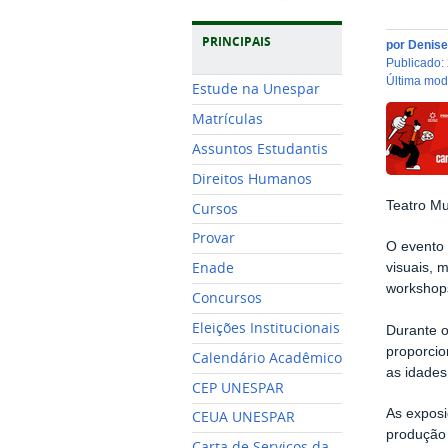
PRINCIPAIS
por
Denise
publicado
:
última mo
Estude na Unespar
Matrículas
Assuntos Estudantis
Direitos Humanos
Teatro Mu
Cursos
Provar
O evento 
Enade
visuais, 
workshops
Concursos
Eleições Institucionais
Durante o
proporcio
Calendário Acadêmico
as idades
CEP UNESPAR
As exposi
CEUA UNESPAR
produção 
Carta de Serviços da