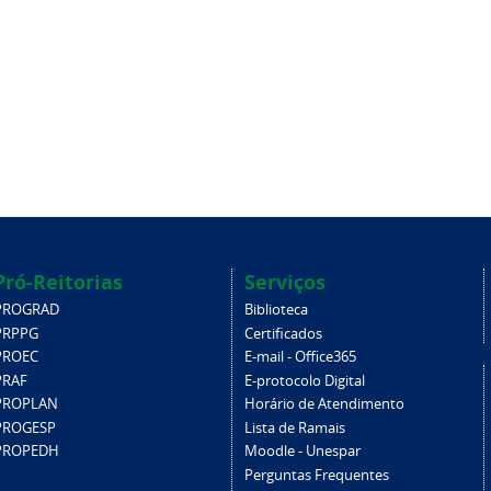
Pró-Reitorias
Serviços
PROGRAD
Biblioteca
PRPPG
Certificados
PROEC
E-mail - Office365
PRAF
E-protocolo Digital
PROPLAN
Horário de Atendimento
PROGESP
Lista de Ramais
PROPEDH
Moodle - Unespar
Perguntas Frequentes