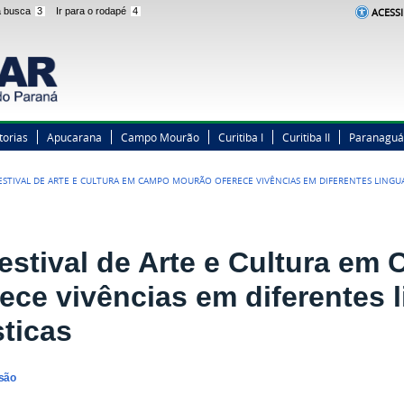
 a busca
3
Ir para o rodapé
4
ACESSI
torias
Apucarana
Campo Mourão
Curitiba I
Curitiba II
Paranaguá
FESTIVAL DE ARTE E CULTURA EM CAMPO MOURÃO OFERECE VIVÊNCIAS EM DIFERENTES LINGU
Festival de Arte e Cultura e
rece vivências em diferentes
sticas
nsão