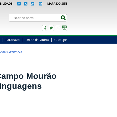
BILIDADE
MAPA DO SITE
Busca
Buscar no portal
Facebook
Twitter
Instagram
YouTube
Paranavaí
União da Vitória
Guatupê
AGENS ARTÍSTICAS
m Campo Mourão
 linguagens