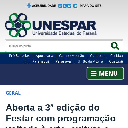
ACESSIBILIDADE
MAPA DO SITE
Busca
Bus
Pró-Reitorias
Apucarana
Campo Mourão
Curitiba I
Curitiba
II
Paranaguá
Paranavaí
União da Vitória
Guatupê
GERAL
Aberta a 3ª edição do
Festar com programação