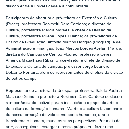
era ampliar o acesso às manifestações artísticas e fortalecer o
diálogo entre a universidade e a comunidade.
Participaram da abertura a pró-reitora de Extensão e Cultura
(Proec), professora Rosimeiri Darc Cardoso; a diretora de
Cultura, professora Marcia Moraes; a chefe da Divisão de
Cultura, professora Milene Lopes Duenha; os pró-reitores de
Ensino de Graduação, Antonio Marcos Dorigão (Prograd), e de
Administração e Finanças, João Marcos Borges Avelar (Praf); a
diretora do Campus de Campo Mourão, professora Ceres
América Magalhães Ribas; o vice-diretor e chefe da Divisão de
Extensão e Cultura do campus, professor Jorge Leandro
Delconte Ferreira; além de representantes de chefias de divisão
de outros campi.
Representando a reitora da Unespar, professora Salete Paulina
Machado Sirino, a pró-reitora Rosimeiri Darc Cardoso destacou
a importância do festival para a instituição e o papel da arte e
da cultura na formação humana: “A arte e a cultura fazem parte
da nossa formação de vida como seres humanos; a arte
transforma o homem, muda as suas perspectivas. Por meio da
arte, conseguimos enxergar o nosso próprio eu, fazer uma