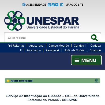
ACESSIBILIDADE
MAPA DO SITE
Busca
Bus
Pró-Reitorias
Apucarana
Campo Mourão
Curitiba I
Curitiba
II
Paranaguá
Paranavaí
União da Vitória
Guatupê
Serviço de Informação ao Cidadão – SIC - da Universidade
Estadual do Paraná - UNESPAR