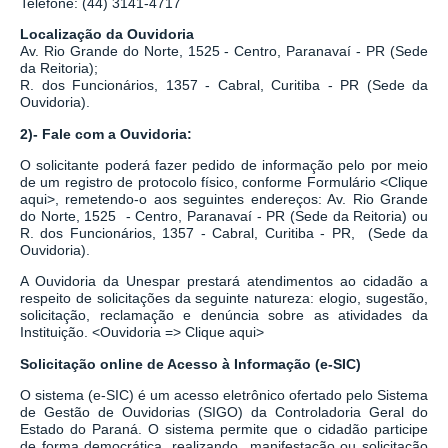
Telefone: (44) 3141-4717
Localização da Ouvidoria
Av. Rio Grande do Norte, 1525 - Centro, Paranavaí - PR (Sede
da Reitoria);
R. dos Funcionários, 1357 - Cabral, Curitiba - PR
(Sede da
Ouvidoria).
2)- Fale com a Ouvidoria:
O solicitante poderá fazer pedido de informação pelo por meio
de um registro de protocolo físico, conforme Formulário
<
Clique
aqui
>
, remetendo-o aos seguintes endereços: Av. Rio Grande
do Norte, 1525 - Centro, Paranavaí - PR (Sede da Reitoria) ou
R. dos Funcionários, 1357 - Cabral, Curitiba - PR,
(Sede da
Ouvidoria).
A Ouvidoria da Unespar prestará atendimentos ao cidadão a
respeito de solicitações da seguinte natureza: elogio, sugestão,
solicitação, reclamação e denúncia sobre as atividades da
Instituição.
<
Ouvidoria => Clique aqui
>
Solicitação online de Acesso à Informação (e-SIC)
O sistema
(
e-SIC
)
é um acesso eletrônico ofertado pelo Sistema
de Gestão de Ouvidorias (SIGO) da Controladoria Geral do
Estado do Paraná. O sistema permite que o cidadão participe
de forma democrática, realizando manifestação ou solicitação