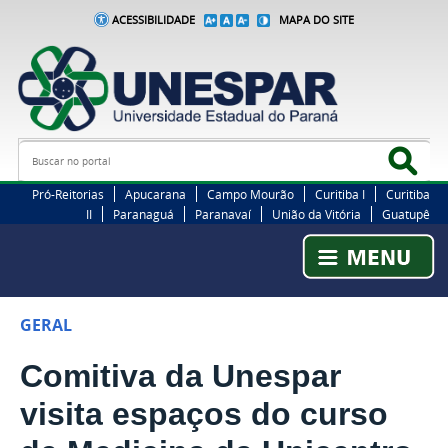
ACESSIBILIDADE
MAPA DO SITE
Busca
Bus
Pró-Reitorias
Apucarana
Campo Mourão
Curitiba I
Curitiba
II
Paranaguá
Paranavaí
União da Vitória
Guatupê
GERAL
Comitiva da Unespar
visita espaços do curso