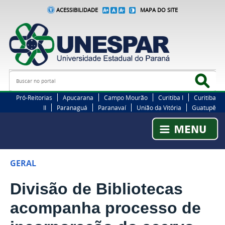
ACESSIBILIDADE
MAPA DO SITE
Busca
Bus
Pró-Reitorias
Apucarana
Campo Mourão
Curitiba I
Curitiba
II
Paranaguá
Paranavaí
União da Vitória
Guatupê
GERAL
Divisão de Bibliotecas
acompanha processo de