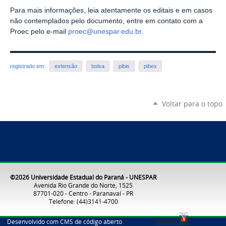
Para mais informações, leia atentamente os editais e em casos
não contemplados pelo documento, entre em contato com a
Proec pelo e-mail
proec@unespar.edu.br
.
registrado em:
extensão
bolsa
pibis
pibex
Voltar para o topo
©2026 Universidade Estadual do Paraná - UNESPAR
Avenida Rio Grande do Norte, 1525
87701-020 - Centro - Paranavaí - PR
Telefone: (44)3141-4700
Desenvolvido com CMS de código aberto