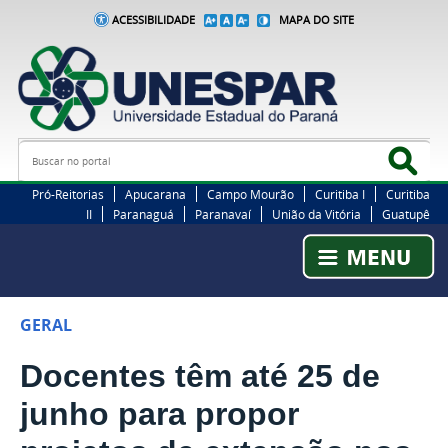
ACESSIBILIDADE
MAPA DO SITE
Busca
Bus
Pró-Reitorias
Apucarana
Campo Mourão
Curitiba I
Curitiba
II
Paranaguá
Paranavaí
União da Vitória
Guatupê
GERAL
Docentes têm até 25 de
junho para propor