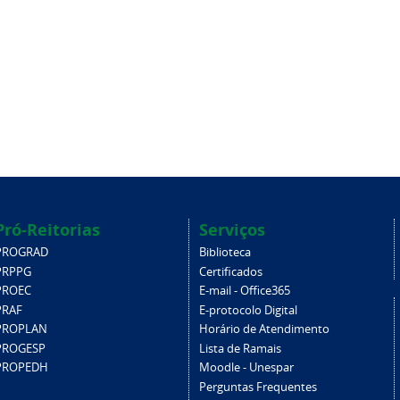
Pró-Reitorias
Serviços
PROGRAD
Biblioteca
PRPPG
Certificados
PROEC
E-mail - Office365
PRAF
E-protocolo Digital
PROPLAN
Horário de Atendimento
PROGESP
Lista de Ramais
PROPEDH
Moodle - Unespar
Perguntas Frequentes