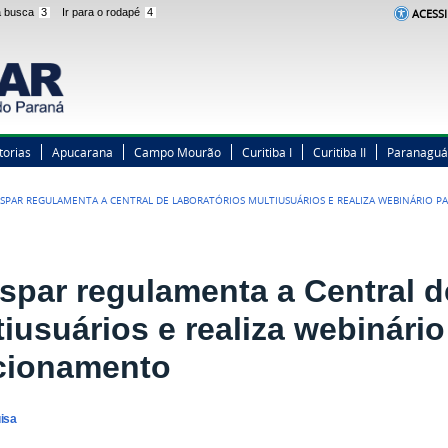
 a busca
3
Ir para o rodapé
4
ACESSI
torias
Apucarana
Campo Mourão
Curitiba I
Curitiba II
Paranaguá
SPAR REGULAMENTA A CENTRAL DE LABORATÓRIOS MULTIUSUÁRIOS E REALIZA WEBINÁRIO 
spar regulamenta a Central d
iusuários e realiza webinário
cionamento
uisa