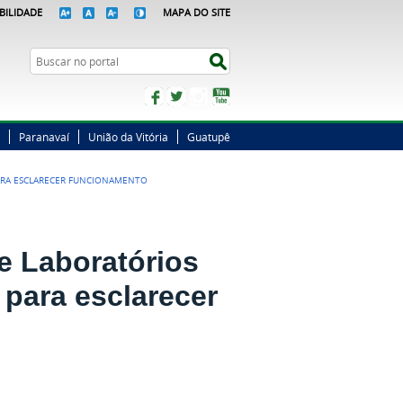
BILIDADE
MAPA DO SITE
Busca
Buscar no portal
Facebook
Twitter
Instagram
YouTube
Paranavaí
União da Vitória
Guatupê
PARA ESCLARECER FUNCIONAMENTO
e Laboratórios
 para esclarecer