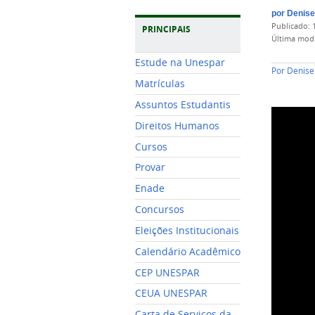
por
Denise
publicado
:
PRINCIPAIS
última mod
Estude na Unespar
Por
Denise
Matrículas
Assuntos Estudantis
Direitos Humanos
Cursos
Provar
Enade
Concursos
Eleições Institucionais
Calendário Acadêmico
CEP UNESPAR
CEUA UNESPAR
Carta de Serviços da