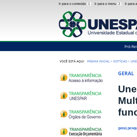
Ir para o conteúdo
1
Ir para o menu
2
Ir para
Pró-Rei
VOCÊ ESTÁ AQUI:
PÁGINA INICIAL
>
NOTÍCIAS
>
UNE
GERAL
Une
Mult
fun
geral, pesq