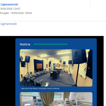
 Ligmanovski
19/05/2026 12h07
ificação
:
19/05/2026 13h04
 Ligmanovski