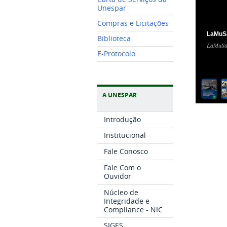
Unespar
Compras e Licitações
LaMuSa
Biblioteca
LaMuSa 
E-Protocolo
A UNESPAR
Introdução
Institucional
Fale Conosco
Fale Com o
Ouvidor
Núcleo de
Integridade e
Compliance - NIC
SIGES