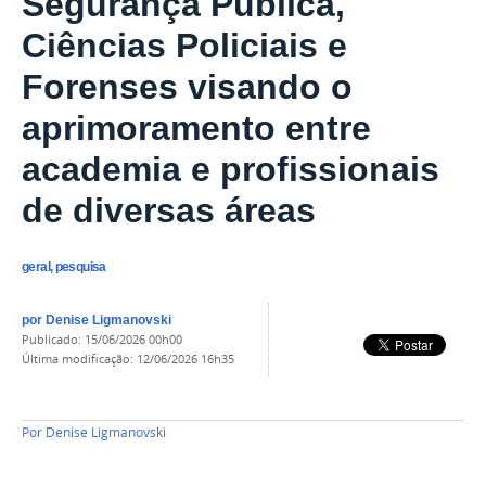
Segurança Pública,
Ciências Policiais e
Forenses visando o
aprimoramento entre
academia e profissionais
de diversas áreas
geral, pesquisa
por
Denise Ligmanovski
publicado
:
15/06/2026 00h00
última modificação
:
12/06/2026 16h35
Por
Denise Ligmanovski