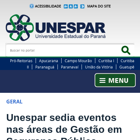
ACESSIBILIDADE
MAPA DO SITE
Busca
Bus
Pró-Reitorias
Apucarana
Campo Mourão
Curitiba I
Curitiba
II
Paranaguá
Paranavaí
União da Vitória
Guatupê
GERAL
Unespar sedia eventos
nas áreas de Gestão em