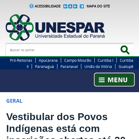
ACESSIBILIDADE
MAPA DO SITE
Busca
Bus
Pró-Reitorias
Apucarana
Campo Mourão
Curitiba I
Curitiba
II
Paranaguá
Paranavaí
União da Vitória
Guatupê
GERAL
Vestibular dos Povos
Indígenas está com