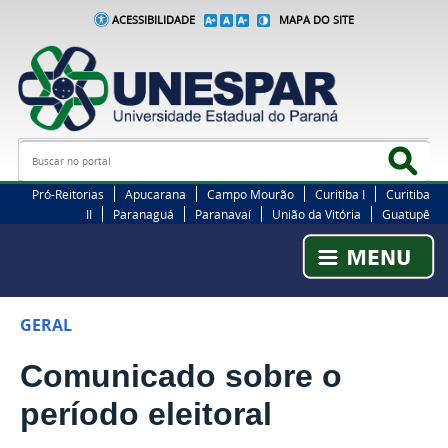
ACESSIBILIDADE
MAPA DO SITE
Busca
Bus
Pró-Reitorias
Apucarana
Campo Mourão
Curitiba I
Curitiba
II
Paranaguá
Paranavaí
União da Vitória
Guatupê
GERAL
Comunicado sobre o
período eleitoral