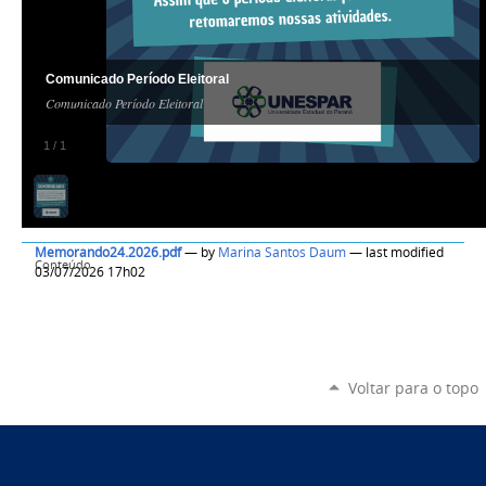
Comunicado Período Eleitoral
Comunicado Período Eleitoral
1
/
1
Memorando24.2026.pdf
—
by
Marina Santos Daum
— last modified
Conteúdo
03/07/2026 17h02
Voltar para o topo