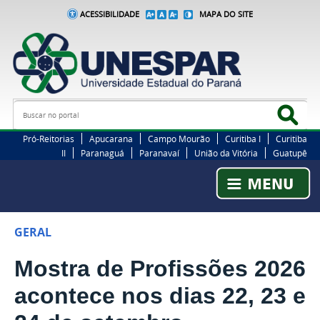
ACESSIBILIDADE
MAPA DO SITE
Busca
Bus
Pró-Reitorias
Apucarana
Campo Mourão
Curitiba I
Curitiba
II
Paranaguá
Paranavaí
União da Vitória
Guatupê
GERAL
Mostra de Profissões 2026
acontece nos dias 22, 23 e