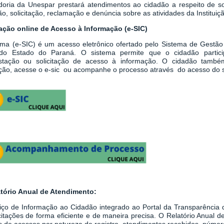
doria da Unespar prestará atendimentos ao cidadão a respeito de sol
o, solicitação, reclamação e denúncia sobre as atividades da Instituiç
tação online de Acesso à Informação (e-SIC)
ema
(
e-SIC
)
é um acesso eletrônico ofertado pelo Sistema de Gestão
do Estado do Paraná. O sistema permite que o cidadão partici
stação ou solicitação de acesso à informação.
O cidadão també
tação, acesse o e-sic ou acompanhe o processo através do acesso do 
atório Anual de Atendimento:
iço de Informação ao Cidadão integrado ao
Portal da Transparênci
icitações de forma eficiente e de maneira precisa. O Relatório Anual
 de acessos por natureza de registro, atendimentos recebidos, número