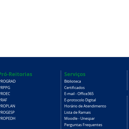
Pró-Reitorias
Serviços
PROGRAD
Biblioteca
PRPPG
Certificados
PROEC
E-mail - Office365
PRAF
E-protocolo Digital
PROPLAN
Horário de Atendimento
PROGESP
Lista de Ramais
PROPEDH
Moodle - Unespar
Perguntas Frequentes