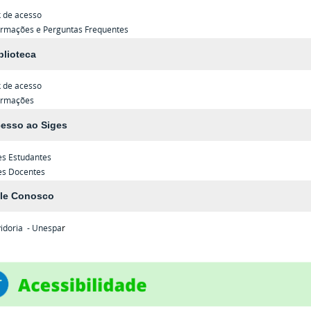
k de acesso
ormações e Perguntas Frequentes
blioteca
k de acesso
ormações
esso ao Siges
es
Estudantes
es
Docentes
le Conosco
idoria - Unespa
r