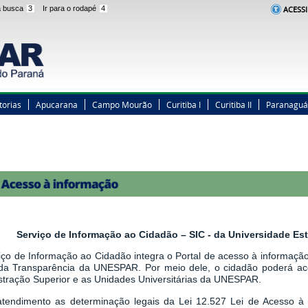
 a busca
3
Ir para o rodapé
4
ACESSI
torias
Apucarana
Campo Mourão
Curitiba I
Curitiba II
Paranaguá
Serviço de Informação ao Cidadão – SIC - da Universidade E
iço de Informação ao Cidadão integra o Portal de acesso à informação,
 da Transparência da UNESPAR. Por meio dele, o cidadão poderá a
stração Superior e as Unidades Universitárias da UNESPAR.
tendimento as determinação legais
da
Lei 12.527 Lei de Acesso à 