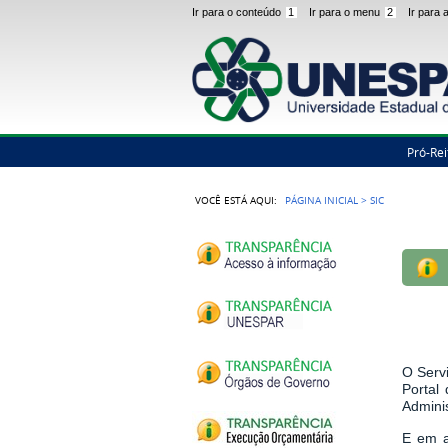
Ir para o conteúdo
1
Ir para o menu
2
Ir para
Pró-Rei
VOCÊ ESTÁ AQUI:
PÁGINA INICIAL
>
SIC
O Serv
Portal
Admini
E em a