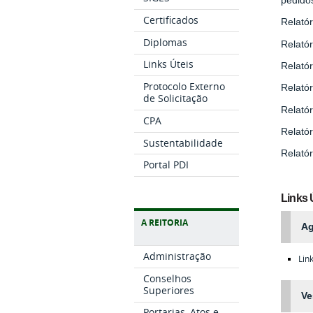
Certificados
Relatór
Diplomas
Relatór
Links Úteis
Relatór
Protocolo Externo
Relatór
de Solicitação
Relatór
CPA
Relatór
Sustentabilidade
Relatór
Portal PDI
Links 
A REITORIA
Ag
Administração
Lin
Conselhos
Superiores
Ve
Portarias, Atos e