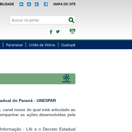
BILIDADE
MAPA DO SITE
Busca
Buscar no portal
Facebook
Twitter
Instagram
YouTube
Paranavaí
União da Vitória
Guatupê
stadual do Paraná - UNESPAR
 canal nosso do qual está articulado ao
companhar as ações desenvolvidas pela
Informação - LAI
e o
Decreto Estadual