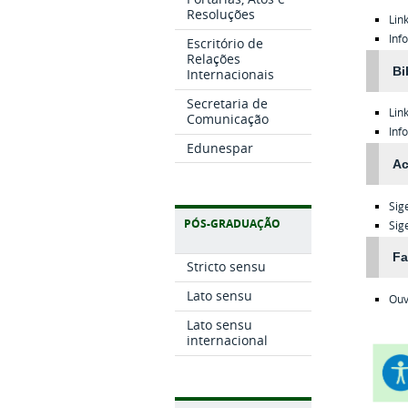
Resoluções
Lin
Inf
Escritório de
Relações
Bi
Internacionais
Secretaria de
Lin
Comunicação
Inf
Edunespar
Ac
Sig
PÓS-GRADUAÇÃO
Sig
Fa
Stricto sensu
Lato sensu
Ouv
Lato sensu
internacional