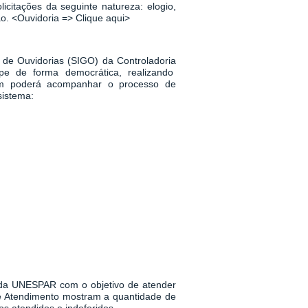
icitações da seguinte natureza: elogio,
ão.
<
Ouvidoria => Clique aqui
>
 de Ouvidorias (SIGO) da Controladoria
pe de forma democrática, realizando
m poderá acompanhar o processo de
sistema:
a da UNESPAR
com o objetivo de atender
 de Atendimento mostram a quantidade de
s atendidos e indeferidos.