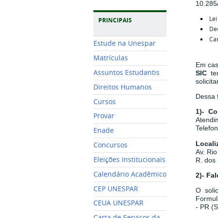
10.285
Lei
PRINCIPAIS
De
Car
Estude na Unespar
Matrículas
Em cas
Assuntos Estudantis
SIC
t
solicita
Direitos Humanos
Dessa f
Cursos
1)- Co
Provar
Atendim
Telefo
Enade
Locali
Concursos
Av. Rio
Eleições Institucionais
R. dos 
Calendário Acadêmico
2)- Fa
CEP UNESPAR
O soli
Formul
CEUA UNESPAR
- PR (
Carta de Serviços da