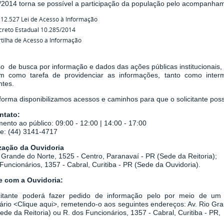
/2014
torna se possível a participação da população pelo acompanha
 12.527 Lei de Acesso à Informação
creto Estadual 10.285/2014
tilha de Acesso a Informação
o de busca por informação e dados das ações públicas institucionais,
em como tarefa de
providenciar as informações, tanto como inter
ntes.
orma disponibilizamos acessos e caminhos para que o solicitante possa
ntato:
ento ao público: 09:00 - 12:00 | 14:00 - 17:00
ne: (44) 3141-4717
zação da Ouvidoria
 Grande do Norte, 1525 - Centro, Paranavaí - PR (Sede da Reitoria);
Funcionários, 1357 - Cabral, Curitiba - PR
(Sede da Ouvidoria).
le com a Ouvidoria:
citante poderá fazer pedido de informação pelo por meio de um r
ário
<
Clique aqui
>
, remetendo-o aos seguintes endereços: Av. Rio Gr
Sede da Reitoria) ou
R. dos Funcionários, 1357 - Cabral, Curitiba - PR,