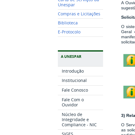
A Ouvi
Unespar
sugestã
Compras e Licitações
Solici
Biblioteca
O sist
E-Protocolo
Geral 
manife
solici
A UNESPAR
Introdução
Institucional
Fale Conosco
Fale Com o
Ouvidor
Núcleo de
3) Rel
Integridade e
Compliance - NIC
O Serv
as sol
SIGES
pedidos