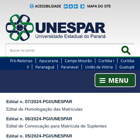
ACESSIBILIDADE
MAPA DO SITE
Busca
Bus
Pró-Reitorias
Apucarana
Campo Mourão
Curitiba I
Curitiba
II
Paranaguá
Paranavaí
União da Vitória
Guatupê
Edital n. 07/2024-PGI/UNESPAR
Edital de Homologação das Matrículas
Edital n. 06/2024-PGI/UNESPAR
Edital de Convocação para Matrícula de Suplentes
Edital n. 05/2024-PGI/UNESPAR