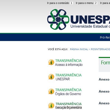
Ir para o conteúdo
1
Ir para o menu
2
Ir para
Pró-Rei
VOCÊ ESTÁ AQUI:
PÁGINA INICIAL
>
POSINTERNACI
Form
Anexo 
Anexo 
Anexo 