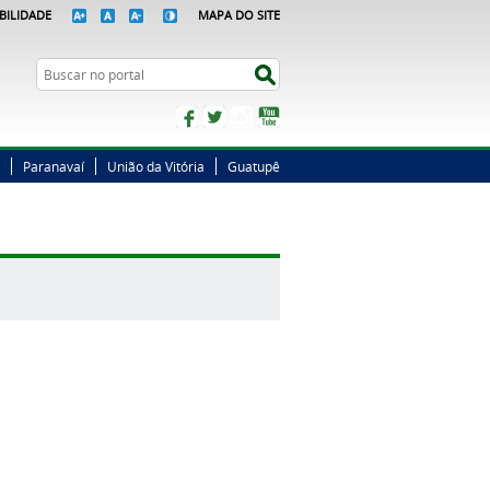
BILIDADE
MAPA DO SITE
Busca
Buscar no portal
Facebook
Twitter
Instagram
YouTube
Paranavaí
União da Vitória
Guatupê