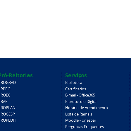
Pró-Reitorias
Serviços
PROGRAD
Biblioteca
PRPPG
Certificados
PROEC
E-mail - Office365
PRAF
E-protocolo Digital
PROPLAN
Horário de Atendimento
PROGESP
Lista de Ramais
PROPEDH
Moodle - Unespar
Perguntas Frequentes