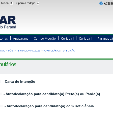
 a busca
3
Ir para o rodapé
4
ACESSI
torias
Apucarana
Campo Mourão
Curitiba I
Curitiba II
Paranaguá
ONAL
>
PÓS INTERNACIONAL 2026
>
FORMULÁRIOS - 2ª EDIÇÃO
ulários
I - Carta de Intenção
II - Autodeclaração para candidato(a) Preto(a) ou Pardo(a)
III - Autodeclaração para candidato(a) com Deficiência