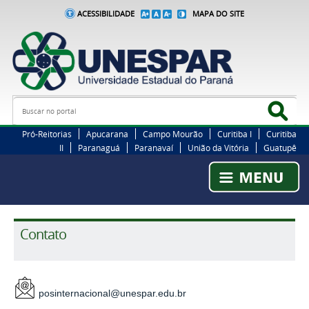
ACESSIBILIDADE
MAPA DO SITE
Busca
Bus
Pró-Reitorias
Apucarana
Campo Mourão
Curitiba I
Curitiba
II
Paranaguá
Paranavaí
União da Vitória
Guatupê
Contato
posinternacional@unespar.edu.br