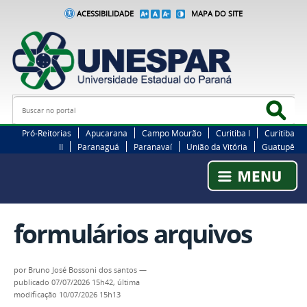
ACESSIBILIDADE
MAPA DO SITE
Busca
Bus
Pró-Reitorias
Apucarana
Campo Mourão
Curitiba I
Curitiba
II
Paranaguá
Paranavaí
União da Vitória
Guatupê
formulários arquivos
por
Bruno José Bossoni dos santos
—
publicado
07/07/2026 15h42,
última
modificação
10/07/2026 15h13