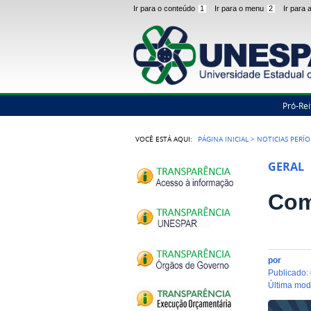
Ir para o conteúdo
1
Ir para o menu
2
Ir para
Pró-Rei
VOCÊ ESTÁ AQUI:
PÁGINA INICIAL
>
NOTICIAS PERÍ
GERAL
Com
por
publicado
:
última mo