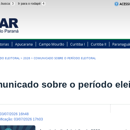
 a busca
3
Ir para o rodapé
4
ACESSI
torias
Apucarana
Campo Mourão
Curitiba I
Curitiba II
Paranaguá
ODO ELEITORAL
>
2026
>
COMUNICADO SOBRE O PERÍODO ELEITORAL
unicado sobre o período elei
03/07/2026 16h48
dificação
:
03/07/2026 17h03