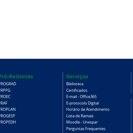
Pró-Reitorias
Serviços
PROGRAD
Biblioteca
PRPPG
Certificados
PROEC
E-mail - Office365
PRAF
E-protocolo Digital
PROPLAN
Horário de Atendimento
PROGESP
Lista de Ramais
PROPEDH
Moodle - Unespar
Perguntas Frequentes