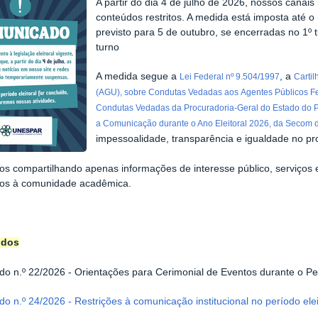
A partir do dia 4 de julho de 2026, nossos canais
conteúdos restritos. A medida está imposta até o
previsto para 5 de outubro, se encerradas no 1º 
turno
A medida segue a
, a
Lei Federal nº 9.504/1997
Cartil
(AGU), sobre Condutas Vedadas aos
Agentes Públicos F
Condutas Vedadas da
Procuradoria-Geral do Estado do 
a
Comunicação durante o Ano Eleitoral 2026, da Secom 
impessoalidade, transparência e igualdade no pro
s compartilhando apenas informações de interesse público, serviços es
ios à comunidade acadêmica.
ndos
o n.º 22/2026 -
Orientações para Cerimonial de Eventos durante o Per
 n.º 24/2026 - Restrições à comunicação institucional no período ele