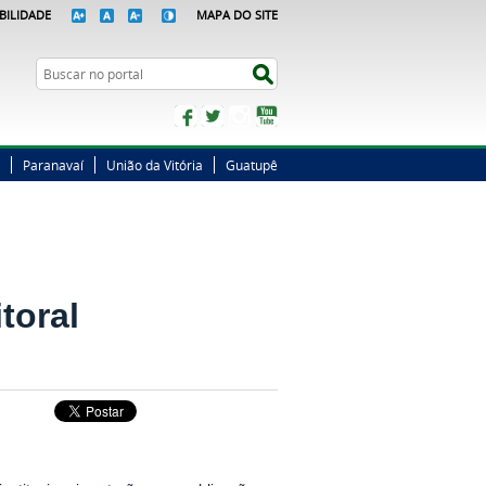
BILIDADE
MAPA DO SITE
Busca
Buscar no portal
Facebook
Twitter
Instagram
YouTube
Paranavaí
União da Vitória
Guatupê
toral