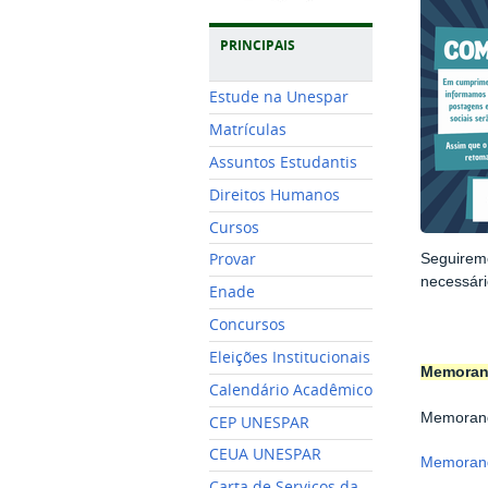
PRINCIPAIS
Estude na Unespar
Matrículas
Assuntos Estudantis
Direitos Humanos
Cursos
Provar
Seguiremo
necessár
Enade
Concursos
Eleições Institucionais
Memora
Calendário Acadêmico
Memorand
CEP UNESPAR
CEUA UNESPAR
Memorando
Carta de Serviços da