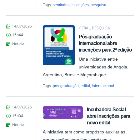
Tags:
seminário
,
inscrições
,
pesquisa
por
publicado
14/07/2026
GERAL, PESQUISA
Giovana
16h44
Pós-graduação
Kais
de
internacional abre
Noticia
Azevedo
inscrições para 2ª edição
Uma iniciativa entre
universidades de Angola,
Argentina, Brasil e Moçambique
Tags:
pós-graduação
,
edital
,
internacional
por
publicado
14/07/2026
Incubadora Social
Giovana
abre inscrições para
16h04
Kais
novo edital
de
Noticia
Azevedo
A iniciativa tem como propósito auxiliar as
organizações sem fins lucrativos a