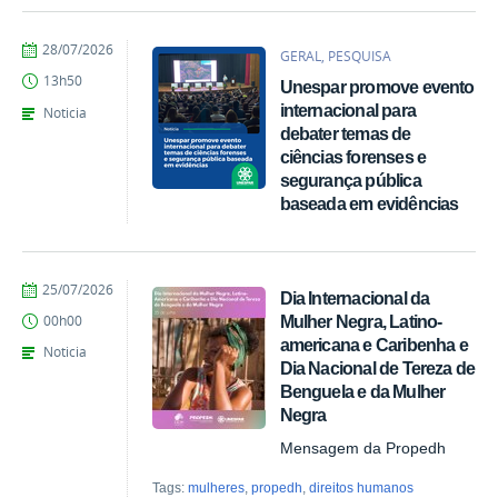
por
publicado
28/07/2026
GERAL, PESQUISA
Denise
13h50
Unespar promove evento
Ligmanovski
internacional para
Noticia
debater temas de
ciências forenses e
segurança pública
baseada em evidências
por
publicado
25/07/2026
Dia Internacional da
Marina
Mulher Negra, Latino-
00h00
Santos
americana e Caribenha e
Daum
Noticia
Dia Nacional de Tereza de
Benguela e da Mulher
Negra
Mensagem da Propedh
Tags:
mulheres
,
propedh
,
direitos humanos