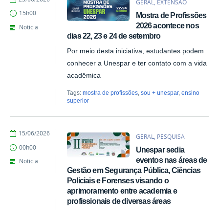
GERAL, EXTENSÃO
Marina
15h00
Mostra de Profissões
Santos
Daum
2026 acontece nos
Noticia
dias 22, 23 e 24 de setembro
Por meio desta iniciativa, estudantes podem
conhecer a Unespar e ter contato com a vida
acadêmica
Tags:
mostra de profissões
,
sou + unespar
,
ensino
superior
por
publicado
15/06/2026
GERAL, PESQUISA
Denise
00h00
Unespar sedia
Ligmanovski
eventos nas áreas de
Noticia
Gestão em Segurança Pública, Ciências
Policiais e Forenses visando o
aprimoramento entre academia e
profissionais de diversas áreas