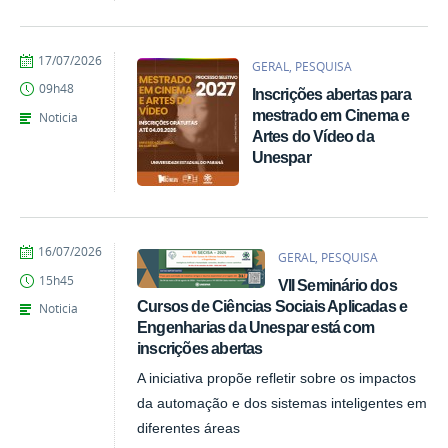
por
publicado
17/07/2026
GERAL, PESQUISA
Denise
09h48
Inscrições abertas para
Ligmanovski
mestrado em Cinema e
Noticia
Artes do Vídeo da
Unespar
por
publicado
16/07/2026
GERAL, PESQUISA
Giovana
15h45
VII Seminário dos
Kais
de
Cursos de Ciências Sociais Aplicadas e
Noticia
Azevedo
Engenharias da Unespar está com
inscrições abertas
A iniciativa propõe refletir sobre os impactos
da automação e dos sistemas inteligentes em
diferentes áreas