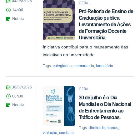
por
publicado
04/08/2026
GERAL
Giovana
14h00
Pró-Reitoria de Ensino de
Kais
de
Graduação publica
Noticia
Azevedo
Levantamento de Ações
de Formação Docente
Universitária
Iniciativa contribui para o mapeamento das
iniciativas da universidade
Tags:
colegiados
,
memorando
,
formulário
por
publicado
30/07/2026
GERAL
Marina
00h00
30 de julho é o Dia
Santos
Daum
Mundial e o Dia Nacional
Noticia
de Enfrentamento ao
Tráfico de Pessoas.
Tags:
direitos humanos
,
violação
,
combate