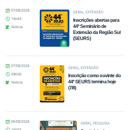
por
publicado
07/08/2026
GERAL, EXTENSÃO
Denise
16h43
Inscrições abertas para
Ligmanovski
44º Seminário de
Noticia
Extensão da Região Sul
(SEURS)
por
publicado
07/08/2026
GERAL, EXTENSÃO
Denise
09h30
Inscrição como ouvinte do
Ligmanovski
44º SEURS termina hoje
Noticia
(7/8)
por
publicado
06/08/2026
GERAL, PESQUISA
Giovana
16h55