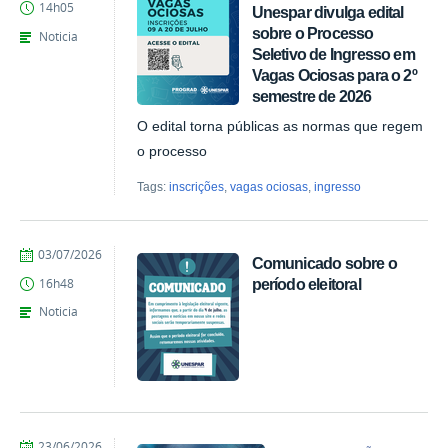
14h05
Unespar divulga edital
Kais
de
sobre o Processo
Noticia
Azevedo
Seletivo de Ingresso em
Vagas Ociosas para o 2º
semestre de 2026
O edital torna públicas as normas que regem
o processo
Tags:
inscrições
,
vagas ociosas
,
ingresso
por
publicado
03/07/2026
Comunicado sobre o
Marina
período eleitoral
16h48
Santos
Daum
Noticia
por
publicado
23/06/2026