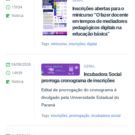
GERAL
Giovana
15h34
Inscrições abertas para o
Kais
de
minicurso “O fazer docente
Noticia
Azevedo
em tempos de mediadores
pedagógicos digitais na
educação básica”
Tags:
minicurso
,
inscrições
,
digital
por
publicado
04/08/2026
GERAL
Giovana
14h39
Incubadora Social
Kais
de
prorroga cronograma de inscrições
Noticia
Azevedo
Edital de prorrogação do cronograma é
divulgado pela Universidade Estadual do
Paraná
Tags:
inscrições
,
prorrogação
,
incubadora social