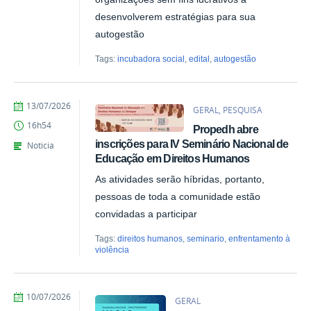
desenvolverem estratégias para sua
autogestão
Tags:
incubadora social
,
edital
,
autogestão
por
publicado
13/07/2026
GERAL, PESQUISA
Marina
16h54
Propedh abre
Santos
Daum
inscrições para IV Seminário Nacional de
Noticia
Educação em Direitos Humanos
As atividades serão híbridas, portanto,
pessoas de toda a comunidade estão
convidadas a participar
Tags:
direitos humanos
,
seminario
,
enfrentamento à
violência
por
publicado
10/07/2026
GERAL
Giovana