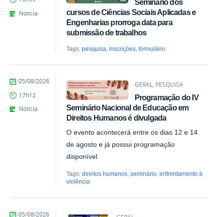
Seminário dos
Kais
de
cursos de Ciências Sociais Aplicadas e
Noticia
Azevedo
Engenharias prorroga data para
submissão de trabalhos
Tags:
pesquisa
,
inscrições
,
formulário
por
publicado
05/08/2026
GERAL, PESQUISA
Giovana
17h12
Programação do IV
Kais
de
Seminário Nacional de Educação em
Noticia
Azevedo
Direitos Humanos é divulgada
O evento acontecerá entre os dias 12 e 14
de agosto e já possui programação
disponível
Tags:
direitos humanos
,
seminário
,
enfrentamento à
violência
por
publicado
05/08/2026