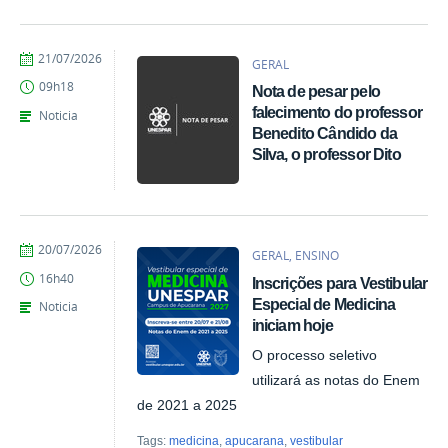
por
publicado
21/07/2026
GERAL
Marina
09h18
Nota de pesar pelo
Santos
Daum
falecimento do professor
Noticia
Benedito Cândido da
Silva, o professor Dito
por
publicado
20/07/2026
GERAL, ENSINO
Marina
16h40
Inscrições para Vestibular
Santos
Daum
Especial de Medicina
Noticia
iniciam hoje
O processo seletivo
utilizará as notas do Enem
de 2021 a 2025
Tags:
medicina
,
apucarana
,
vestibular